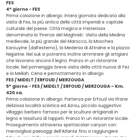
FES
4° giorno - FES
Prima colazione in albergo. Intera giornata dedicata alla
visita di Fes, la più antica delle città imperiali e capitale
culturale del paese. Città magica e misteriosa
denominata la ‘Firenze del Maghreb’. Visita della Medina
medievale, la più grande del Marocco, la Moschea
Karouyine (dall’esterno), la Medersa di Attraine e la piazza
Nejjarine. Nel suk si potranno inoltre ammirare gli artigiani
che lavorano ancora il legno. Pranzo in un ristorante
locale. Nel pomeriggio breve visita della città nuova di Fez
e la Mellah. Cena e pernottamento in albergo
FES / MIDELT / ERFOUD / MERZOUGA
5° giorno - FES / MIDELT / ERFOUD / MERZOUGA – Km.
420 ca.
Prima colazione in albergo. Partenza per Erfoud via Ifrane
deliziosa località sciistica ed Azrou, piccolo suggestivo
villaggio berbero famoso per le sculture artigianali in
legno e tessitura di tappeti. Pranzo in un ristorante locale.
Proseguimento attraverso spettacolari canyon con
meravigliosi paesaggi dell’Atlante fino a raggiungere