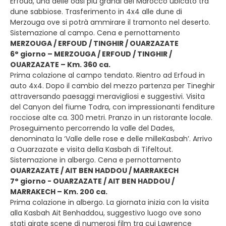
Erfoud, una delle oasi più grandi del Marocco ubicato tra
dune sabbiose. Trasferimento in 4x4 alle dune di
Merzouga ove si potrà ammirare il tramonto nel deserto.
Sistemazione al campo. Cena e pernottamento
MERZOUGA / ERFOUD / TINGHIR / OUARZAZATE
6° giorno – MERZOUGA / ERFOUD / TINGHIR /
OUARZAZATE – Km. 360 ca.
Prima colazione al campo tendato. Rientro ad Erfoud in
auto 4x4. Dopo il cambio del mezzo partenza per Tineghir
attraversando paesaggi meravigliosi e suggestivi. Visita
del Canyon del fiume Todra, con impressionanti fenditure
rocciose alte ca. 300 metri. Pranzo in un ristorante locale.
Proseguimento percorrendo la valle del Dades,
denominata la ‘Valle delle rose e delle milleKasbah’. Arrivo
a Ouarzazate e visita della Kasbah di Tifeltout.
Sistemazione in albergo. Cena e pernottamento
OUARZAZATE / AIT BEN HADDOU / MARRAKECH
7° giorno - OUARZAZATE / AIT BEN HADDOU /
MARRAKECH – Km. 200 ca.
Prima colazione in albergo. La giornata inizia con la visita
alla Kasbah Ait Benhaddou, suggestivo luogo ove sono
stati girate scene di numerosi film tra cui Lawrence