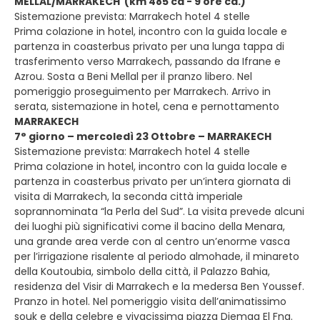
MELLAL/MARRAKECH (km 485 ca - 9 ore ca.)
Sistemazione prevista: Marrakech hotel 4 stelle
Prima colazione in hotel, incontro con la guida locale e
partenza in coasterbus privato per una lunga tappa di
trasferimento verso Marrakech, passando da Ifrane e
Azrou. Sosta a Beni Mellal per il pranzo libero. Nel
pomeriggio proseguimento per Marrakech. Arrivo in
serata, sistemazione in hotel, cena e pernottamento
MARRAKECH
7° giorno – mercoledì 23 Ottobre – MARRAKECH
Sistemazione prevista: Marrakech hotel 4 stelle
Prima colazione in hotel, incontro con la guida locale e
partenza in coasterbus privato per un’intera giornata di
visita di Marrakech, la seconda città imperiale
soprannominata “la Perla del Sud”. La visita prevede alcuni
dei luoghi più significativi come il bacino della Menara,
una grande area verde con al centro un’enorme vasca
per l’irrigazione risalente al periodo almohade, il minareto
della Koutoubia, simbolo della città, il Palazzo Bahia,
residenza del Visir di Marrakech e la medersa Ben Youssef.
Pranzo in hotel. Nel pomeriggio visita dell’animatissimo
souk e della celebre e vivacissima piazza Djemaa El Fna.