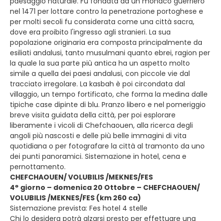
paesaggio naturale. Fu fondata da un monaco guerriero
nel 1471 per lottare contro la penetrazione portoghese e
per molti secoli fu considerata come una città sacra,
dove era proibito l'ingresso agli stranieri. La sua
popolazione originaria era composta principalmente da
esiliati andalusi, tanto musulmani quanto ebrei, ragion per
la quale la sua parte più antica ha un aspetto molto
simile a quella dei paesi andalusi, con piccole vie dal
tracciato irregolare. La kasbah è poi circondata dal
villaggio, un tempo fortificato, che forma la medina dalle
tipiche case dipinte di blu. Pranzo libero e nel pomeriggio
breve visita guidata della città, per poi esplorare
liberamente i vicoli di Chefchaouen, alla ricerca degli
angoli più nascosti e delle più belle immagini di vita
quotidiana o per fotografare la città al tramonto da uno
dei punti panoramici. Sistemazione in hotel, cena e
pernottamento.
CHEFCHAOUEN/ VOLUBILIS /MEKNES/FES
4° giorno – domenica 20 Ottobre – CHEFCHAOUEN/
VOLUBILIS /MEKNES/FES (km 260 ca)
Sistemazione prevista: Fes hotel 4 stelle
Chi lo desidera potrà alzarsi presto per effettuare una