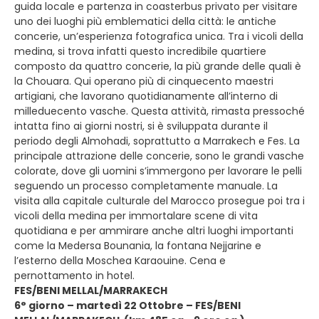
guida locale e partenza in coasterbus privato per visitare
uno dei luoghi più emblematici della città: le antiche
concerie, un’esperienza fotografica unica. Tra i vicoli della
medina, si trova infatti questo incredibile quartiere
composto da quattro concerie, la più grande delle quali è
la Chouara. Qui operano più di cinquecento maestri
artigiani, che lavorano quotidianamente all’interno di
milleduecento vasche. Questa attività, rimasta pressoché
intatta fino ai giorni nostri, si è sviluppata durante il
periodo degli Almohadi, soprattutto a Marrakech e Fes. La
principale attrazione delle concerie, sono le grandi vasche
colorate, dove gli uomini s’immergono per lavorare le pelli
seguendo un processo completamente manuale. La
visita alla capitale culturale del Marocco prosegue poi tra i
vicoli della medina per immortalare scene di vita
quotidiana e per ammirare anche altri luoghi importanti
come la Medersa Bounania, la fontana Nejjarine e
l’esterno della Moschea Karaouine. Cena e
pernottamento in hotel.
FES/BENI MELLAL/MARRAKECH
6° giorno – martedì 22 Ottobre – FES/BENI