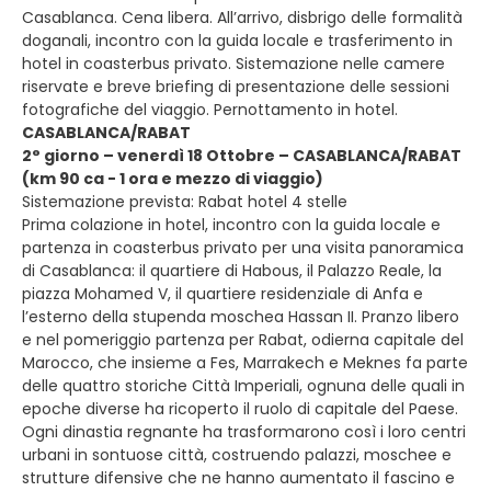
Casablanca. Cena libera. All’arrivo, disbrigo delle formalità
doganali, incontro con la guida locale e trasferimento in
hotel in coasterbus privato. Sistemazione nelle camere
riservate e breve briefing di presentazione delle sessioni
fotografiche del viaggio. Pernottamento in hotel.
CASABLANCA/RABAT
2° giorno – venerdì 18 Ottobre – CASABLANCA/RABAT
(km 90 ca - 1 ora e mezzo di viaggio)
Sistemazione prevista: Rabat hotel 4 stelle
Prima colazione in hotel, incontro con la guida locale e
partenza in coasterbus privato per una visita panoramica
di Casablanca: il quartiere di Habous, il Palazzo Reale, la
piazza Mohamed V, il quartiere residenziale di Anfa e
l’esterno della stupenda moschea Hassan II. Pranzo libero
e nel pomeriggio partenza per Rabat, odierna capitale del
Marocco, che insieme a Fes, Marrakech e Meknes fa parte
delle quattro storiche Città Imperiali, ognuna delle quali in
epoche diverse ha ricoperto il ruolo di capitale del Paese.
Ogni dinastia regnante ha trasformarono così i loro centri
urbani in sontuose città, costruendo palazzi, moschee e
strutture difensive che ne hanno aumentato il fascino e