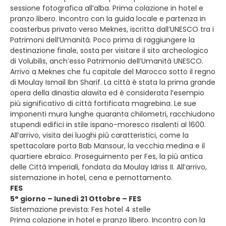
sessione fotografica all’alba. Prima colazione in hotel e
pranzo libero. Incontro con la guida locale e partenza in
coasterbus privato verso Meknes, iscritta dall’UNESCO tra i
Patrimoni dell’Umanità. Poco prima di raggiungere la
destinazione finale, sosta per visitare il sito archeologico
di Volubilis, anch’esso Patrimonio dell’Umanità UNESCO.
Arrivo a Meknes che fu capitale del Marocco sotto il regno
di Moulay Ismail Ibn Sharif. La città è stata la prima grande
opera della dinastia alawita ed è considerata l’esempio
più significativo di città fortificata magrebina. Le sue
imponenti mura lunghe quaranta chilometri, racchiudono
stupendi edifici in stile ispano-moresco risalenti al 1600.
All’arrivo, visita dei luoghi più caratteristici, come la
spettacolare porta Bab Mansour, la vecchia medina e il
quartiere ebraico. Proseguimento per Fes, la più antica
delle Città Imperiali, fondata da Moulay Idriss II. All’arrivo,
sistemazione in hotel, cena e pernottamento.
FES
5° giorno – lunedì 21 Ottobre – FES
Sistemazione prevista: Fes hotel 4 stelle
Prima colazione in hotel e pranzo libero. Incontro con la