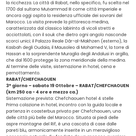
la ricchezza. La città di Rabat, nello specifico, fu scelta nel
1700 dal sultano Muḥammad III come città imperiale e
ancora oggi ospita la residenza ufficiale dei sovrani del
Marocco. La visita prevede la pittoresca medina,
caratterizzata dal classico labirinto di vicoli stretti e
acciottolati, con il souk che dietro ogni angolo nasconde
scorci unici; il Palazzo Reale Dâr-al-Makhzen (esterno), la
Kasbah degli Oudaïa, il Mausoleo di Mohamed V, la torre di
Hassan e la sorprendente Muraglia degli Andalusi in argilla,
che dal 1600 protegge la zona meridionale della medina.
Al termine delle visite, sistemazione in hotel, cena e
pernottamento.
RABAT/CHEFCHAOUEN
3° giorno – sabato 19 Ottobre – RABAT/CHEFCHAOUEN
(km 250 ca - 4 ore e mezzo ca.)
Sistemazione prevista: Chefchaouen hotel 4 stelle
Prima colazione in hotel, incontro con la guida locale e
partenza in coasterbus privato per Chefchaouen, una
delle città più belle del Marocco. Situata ai piedi delle
aspre montagne del Rif, è una cascata di case dalle
pareti blu, armonicamente inserite in un meraviglioso