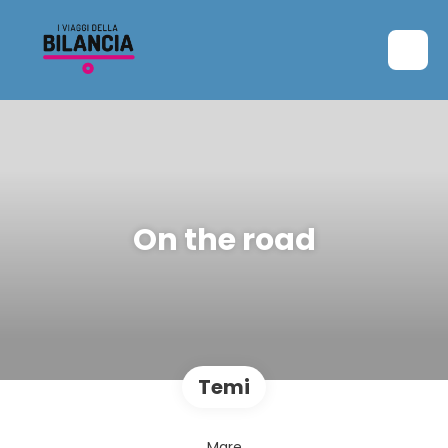
On the road
Temi
Mare