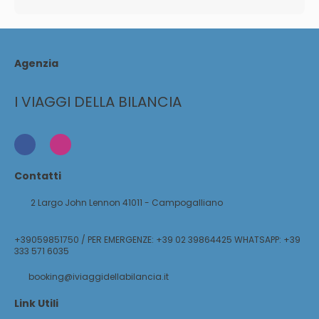
Agenzia
I VIAGGI DELLA BILANCIA
Contatti
2 Largo John Lennon 41011 - Campogalliano
+39059851750 / PER EMERGENZE: +39 02 39864425 WHATSAPP: +39
333 571 6035
booking@iviaggidellabilancia.it
Link Utili