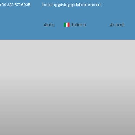
+39 333 571 6035
booking@iviaggidellabilancia.it
Aiuto
Italiano
Accedi