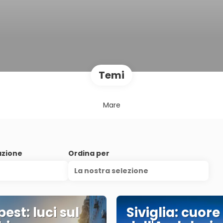
Temi
Mare
azione
Ordina per
La nostra selezione
est: luci sul
Siviglia: cuore