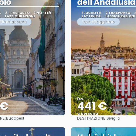
bio
dell'Andalusia
À
2 TRASPORTO
3 NOTTE/I
1 LOCALITÀ
2 TRASPORTO
À
1 ASSICURAZIONI
1 ATTIVITÀ
1 ASSICURAZIONI
ll'Immacolata
Volo+Soggiorno
Da
 €
441 €
a persona
NE:
DESTINAZIONE:
Budapest
Siviglia
Vedere
Vedere