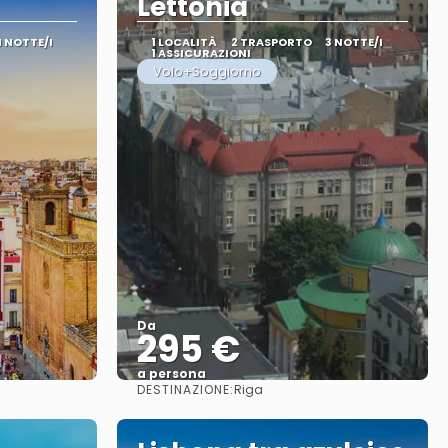
Lettonia
4 NOTTE/I
1 LOCALITÀ
2 TRASPORTO
3 NOTTE/I
1 ASSICURAZIONI
Volo+Soggiorno
Da
295 €
a persona
DESTINAZIONE:
Riga
Vedere