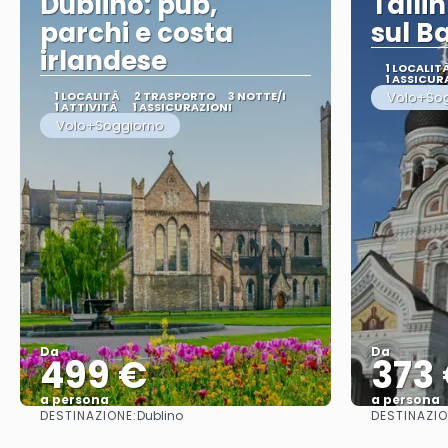
Dublino: pub,
Tallin
parchi e costa
sul Ba
irlandese
1 LOCALIT
1 ASSICUR
1 LOCALITÀ
2 TRASPORTO
3 NOTTE/I
Volo+So
1 ATTIVITÀ
1 ASSICURAZIONI
Volo+Soggiorno
Da
Da
499 €
373
a persona
a persona
DESTINAZIONE:
DESTINAZIO
Dublino
Vedere