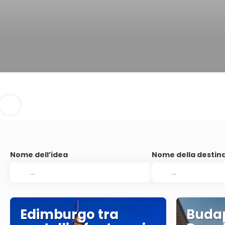
Nome dell’idea
Nome della destin
Edimburgo tra
Budap