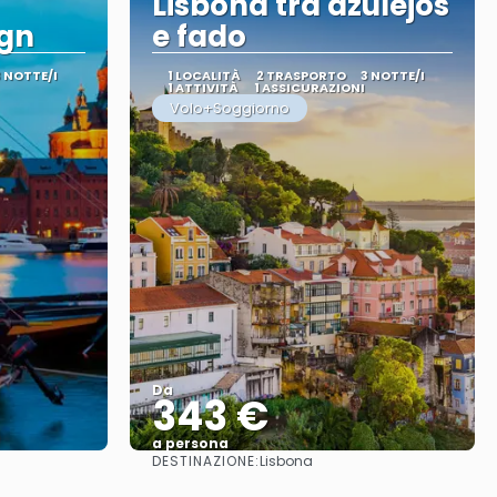
Lisbona tra azulejos
ign
e fado
3 NOTTE/I
1 LOCALITÀ
2 TRASPORTO
3 NOTTE/I
1 ATTIVITÀ
1 ASSICURAZIONI
Volo+Soggiorno
Da
343 €
a persona
DESTINAZIONE:
Lisbona
Vedere