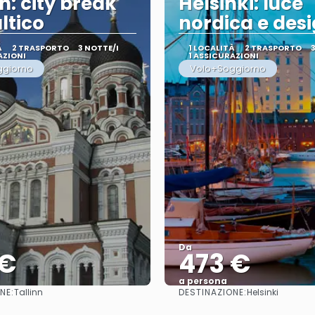
n: city break
Helsinki: luce
ltico
nordica e des
À
2 TRASPORTO
3 NOTTE/I
1 LOCALITÀ
2 TRASPORTO
AZIONI
1 ASSICURAZIONI
ggiorno
Volo+Soggiorno
Da
 €
473 €
a persona
NE:
DESTINAZIONE:
Tallinn
Helsinki
Vedere
Vedere