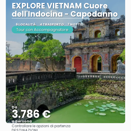
EXPLORE VIETNAM Cuore
dell'Indocina - Capodanno
6 LOCALITÀ
4 TRASPORTO
7 NOTTE/I
Tour con Accompagnatore
Da
3.786 €
a persona
Controllare le opzioni di partenza
Vedere
DESTINAZIONI