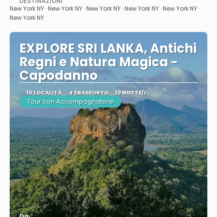
DESTINAZIONI
New York NY · New York NY · New York NY · New York NY · New York NY ·
New York NY
EXPLORE SRI LANKA, Antichi
Regni e Natura Magica -
Capodanno
10 LOCALITÀ
4 TRASPORTO
10 NOTTE/I
Tour con Accompagnatore
Da