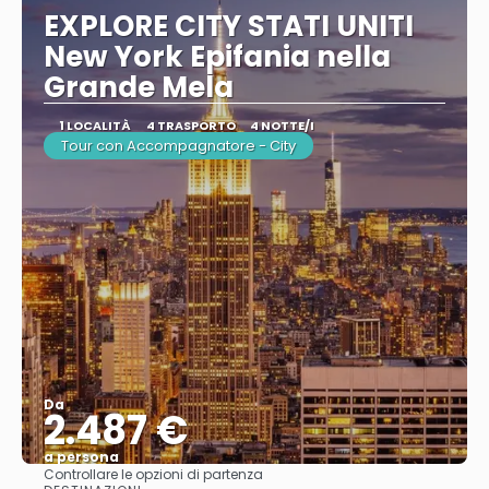
EXPLORE CITY STATI UNITI
New York Epifania nella
Grande Mela
1 LOCALITÀ
4 TRASPORTO
4 NOTTE/I
Tour con Accompagnatore - City
Da
2.487 €
a persona
Controllare le opzioni di partenza
Vedere