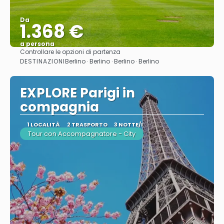
Da
1.368 €
a persona
Controllare le opzioni di partenza
Vedere
DESTINAZIONI
Berlino · Berlino · Berlino · Berlino
EXPLORE Parigi in
compagnia
1 LOCALITÀ
2 TRASPORTO
3 NOTTE/I
Tour con Accompagnatore - City