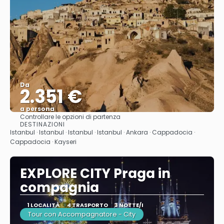
Da
2.351 €
a persona
Controllare le opzioni di partenza
Vedere
DESTINAZIONI
Istanbul · Istanbul · Istanbul · Istanbul · Ankara · Cappadocia ·
Cappadocia · Kayseri
EXPLORE CITY Praga in
compagnia
1 LOCALITÀ
4 TRASPORTO
3 NOTTE/I
Tour con Accompagnatore - City