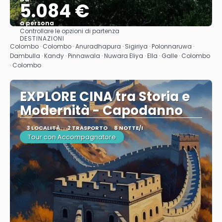
5.084 €
a persona
Controllare le opzioni di partenza
Vedere
DESTINAZIONI
Colombo · Colombo · Anuradhapura · Sigiriya · Polonnaruwa ·
Dambulla · Kandy · Pinnawala · Nuwara Eliya · Ella · Galle · Colombo
· Colombo
EXPLORE CINA tra Storia e
Modernità - Capodanno
3 LOCALITÀ
2 TRASPORTO
8 NOTTE/I
Tour con Accompagnatore