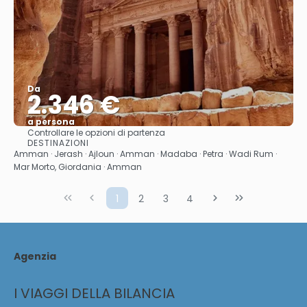
Da
2.346 €
a persona
Controllare le opzioni di partenza
Vedere
DESTINAZIONI
Amman · Jerash · Ajloun · Amman · Madaba · Petra · Wadi Rum ·
Mar Morto, Giordania · Amman
1
2
3
4
Agenzia
I VIAGGI DELLA BILANCIA