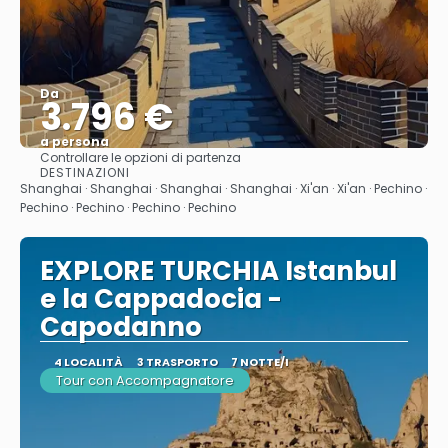
Da
3.796 €
a persona
Controllare le opzioni di partenza
Vedere
DESTINAZIONI
Shanghai · Shanghai · Shanghai · Shanghai · Xi'an · Xi'an · Pechino ·
Pechino · Pechino · Pechino · Pechino
EXPLORE TURCHIA Istanbul
e la Cappadocia -
Capodanno
4 LOCALITÀ
3 TRASPORTO
7 NOTTE/I
Tour con Accompagnatore