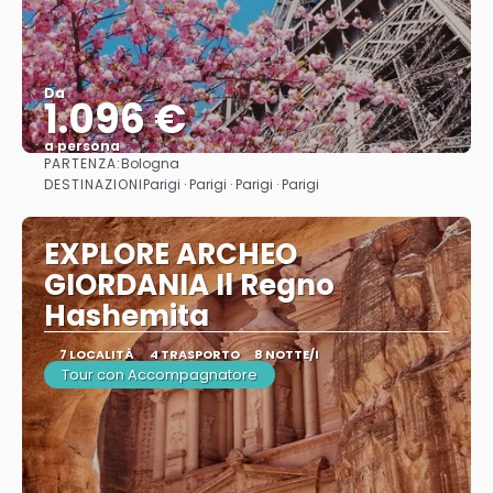
Da
1.096 €
a persona
PARTENZA:
Bologna
Vedere
DESTINAZIONI
Parigi · Parigi · Parigi · Parigi
EXPLORE ARCHEO
GIORDANIA Il Regno
Hashemita
7 LOCALITÀ
4 TRASPORTO
8 NOTTE/I
Tour con Accompagnatore