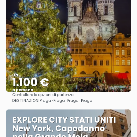
Da
1.100 €
a persona
Controllare le opzioni di partenza
Vedere
DESTINAZIONI
Praga · Praga · Praga · Praga
EXPLORE CITY STATI UNITI
New York, Capodanno