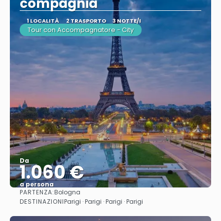
compagnia
1 LOCALITÀ
2 TRASPORTO
3 NOTTE/I
Tour con Accompagnatore - City
Da
1.060 €
a persona
PARTENZA:
Bologna
Vedere
DESTINAZIONI
Parigi · Parigi · Parigi · Parigi