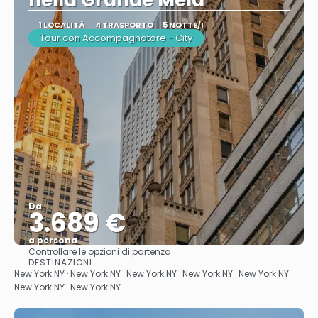
nella Grande Mela
1 LOCALITÀ
4 TRASPORTO
5 NOTTE/I
Tour con Accompagnatore - City
Da
3.689 €
a persona
Controllare le opzioni di partenza
Vedere
DESTINAZIONI
New York NY · New York NY · New York NY · New York NY · New York NY ·
New York NY · New York NY