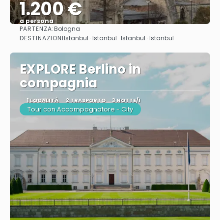
1.200 €
a persona
PARTENZA:
Bologna
Vedere
DESTINAZIONI
Istanbul · Istanbul · Istanbul · Istanbul
EXPLORE Berlino in
compagnia
1 LOCALITÀ
2 TRASPORTO
3 NOTTE/I
Tour con Accompagnatore - City